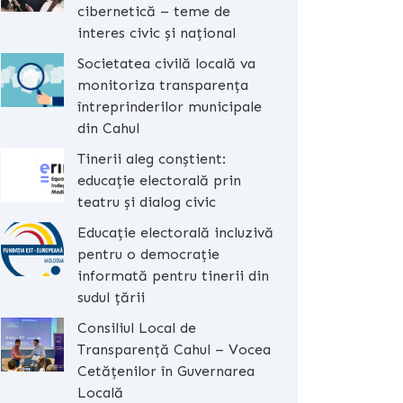
cibernetică – teme de
interes civic și național
Societatea civilă locală va
monitoriza transparența
întreprinderilor municipale
din Cahul
Tinerii aleg conștient:
educație electorală prin
teatru și dialog civic
Educație electorală incluzivă
pentru o democrație
informată pentru tinerii din
sudul țării
Consiliul Local de
Transparență Cahul – Vocea
Cetățenilor în Guvernarea
Locală