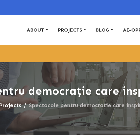
ABOUT
PROJECTS
BLOG
AI-OP
+
Asocia
ntru democrație care insp
Projects
Spectacole pentru democrație care inspir