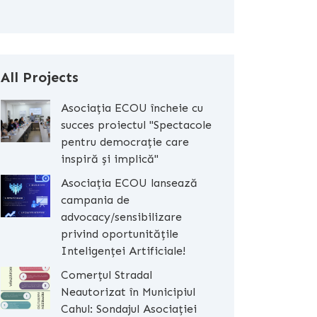
All Projects
Asociația ECOU încheie cu
succes proiectul "Spectacole
pentru democrație care
inspiră și implică"
Asociația ECOU lansează
campania de
advocacy/sensibilizare
privind oportunitățile
Inteligenței Artificiale!
Comerțul Stradal
Neautorizat în Municipiul
Cahul: Sondajul Asociației