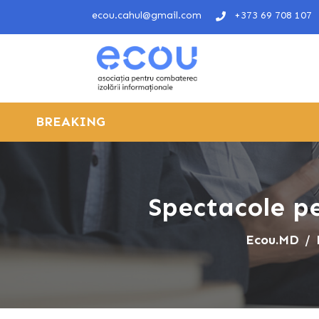
ecou.cahul@gmail.com
+373 69 708 107
BREAKING
Spectacole pe
Ecou.MD