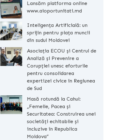
Lansăm platforma online
www.aioportunitati.md
Inteligența Artificială: un
sprijin pentru piața muncii
din sudul Moldovei
Asociația ECOU și Centrul de
Analiză și Prevenire a
Corupției unesc eforturile
pentru consolidarea
expertizei civice în Regiunea
de Sud
Masă rotundă la Cahul:
„Femeile, Pacea și
Securitatea: Construirea unei
societăți echitabile și
incluzive în Republica
Moldova”