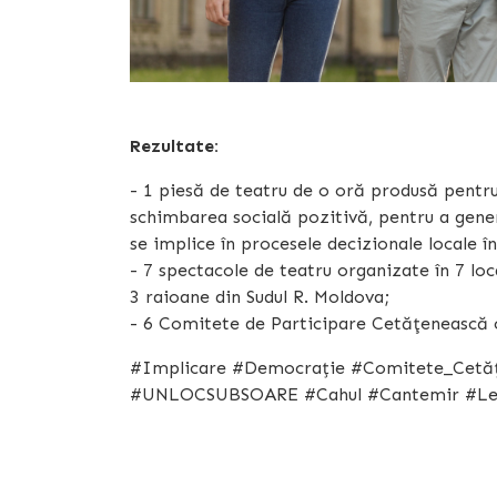
Rezultate:
- 1 piesă de teatru de o oră produsă pentr
schimbarea socială pozitivă, pentru a gene
se implice în procesele decizionale locale 
- 7 spectacole de teatru organizate în 7 loca
3 raioane din Sudul R. Moldova;
- 6 Comitete de Participare Cetăţenească c
#Implicare #Democrație #Comitete_Cetățe
#UNLOCSUBSOARE #Cahul #Cantemir #Le