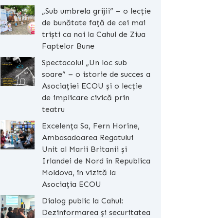
„Sub umbrela grijii” – o lecție
de bunătate față de cei mai
triști ca noi la Cahul de Ziua
Faptelor Bune
Spectacolul „Un loc sub
soare” – o istorie de succes a
Asociației ECOU și o lecție
de implicare civică prin
teatru
Excelența Sa, Fern Horine,
Ambasadoarea Regatului
Unit al Marii Britanii și
Irlandei de Nord în Republica
Moldova, în vizită la
Asociația ECOU
Dialog public la Cahul:
Dezinformarea și securitatea