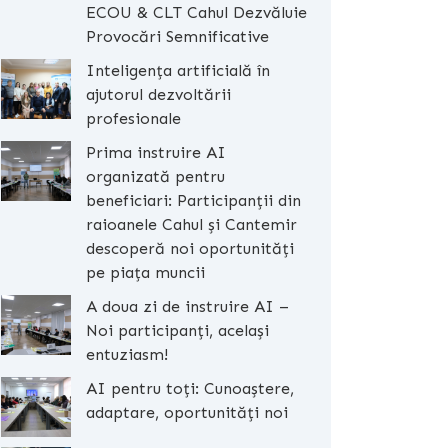
ECOU & CLT Cahul Dezvăluie
Provocări Semnificative
Inteligența artificială în
ajutorul dezvoltării
profesionale
Prima instruire AI
organizată pentru
beneficiari: Participanții din
raioanele Cahul și Cantemir
descoperă noi oportunități
pe piața muncii
A doua zi de instruire AI –
Noi participanți, același
entuziasm!
AI pentru toți: Cunoaștere,
adaptare, oportunități noi