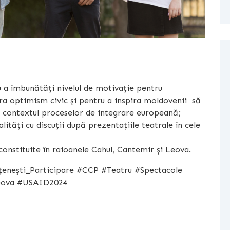
u a îmbunătăți nivelul de motivație pentru
ra optimism civic și pentru a inspira moldovenii să
în contextul proceselor de integrare europeană;
lități cu discuții după prezentațiile teatrale în cele
onstituite în raioanele Cahul, Cantemir şi Leova.
nești_Participare #CCP #Teatru #Spectacole
ova #USAID2024