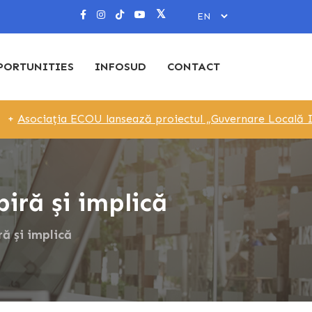
PORTUNITIES
INFOSUD
CONTACT
ția ECOU lansează proiectul „Guvernare Locală Incluzivă pri
iră și implică
ă și implică