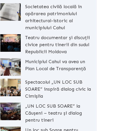
Societatea civilă locală în
apărarea patrimoniului
arhitectural-istoric al
municipiului Cahul
Teatru documentar și discuții
civice pentru tinerii din sudul
Republicii Moldova
Municipiul Cahul va avea un
Plan Local de Transparență
Spectacolul „UN LOC SUB
SOARE” inspiră dialog civic la
Cimișlia
„UN LOC SUB SOARE” la
Căușeni – teatru și dialog
pentru tineri
Un loc sub Soare pentru