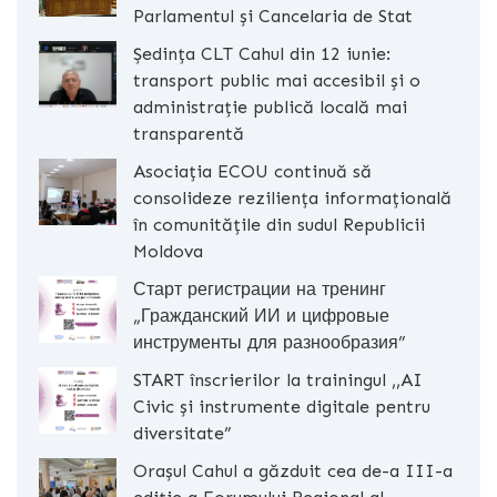
Parlamentul și Cancelaria de Stat
Ședința CLT Cahul din 12 iunie:
transport public mai accesibil și o
administrație publică locală mai
transparentă
Asociația ECOU continuă să
consolideze reziliența informațională
în comunitățile din sudul Republicii
Moldova
Старт регистрации на тренинг
„Гражданский ИИ и цифровые
инструменты для разнообразия”
START înscrierilor la trainingul ,,AI
Civic și instrumente digitale pentru
diversitate”
Orașul Cahul a găzduit cea de-a III-a