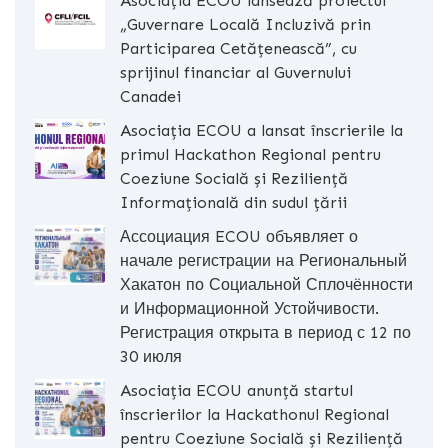
Asociația ECOU lansează proiectul
„Guvernare Locală Incluzivă prin
Participarea Cetățenească”, cu
sprijinul financiar al Guvernului
Canadei
Asociația ECOU a lansat înscrierile la
primul Hackathon Regional pentru
Coeziune Socială și Reziliență
Informațională din sudul țării
Ассоциация ECOU объявляет о
начале регистрации на Региональный
Хакатон по Социальной Сплочённости
и Информационной Устойчивости.
Регистрация открыта в период с 12 по
30 июля
Asociația ECOU anunță startul
înscrierilor la Hackathonul Regional
pentru Coeziune Socială și Reziliență