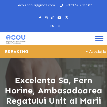
ecou.cahul@gmail.com
+373 69 708 107
BREAKING
+
Asociația 
Excelența Sa, Fern
Horine, Ambasadoarea
Regatului Unit al Marii