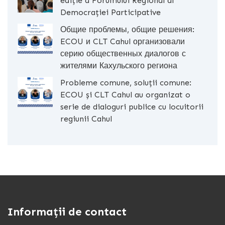
ediție a Forumului Regional al
Democrației Participative
Общие проблемы, общие решения:
ECOU и CLT Cahul организовали
серию общественных диалогов с
жителями Кахульского региона
Probleme comune, soluții comune:
ECOU și CLT Cahul au organizat o
serie de dialoguri publice cu locuitorii
regiunii Cahul
Informații de contact