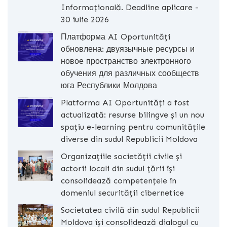
Informațională. Deadline aplicare -
30 iulie 2026
Платформа AI Oportunități
обновлена: двуязычные ресурсы и
новое пространство электронного
обучения для различных сообществ
юга Республики Молдова
Platforma AI Oportunități a fost
actualizată: resurse bilingve și un nou
spațiu e-learning pentru comunitățile
diverse din sudul Republicii Moldova
Organizațiile societății civile și
actorii locali din sudul țării își
consolidează competențele în
domeniul securității cibernetice
Societatea civilă din sudul Republicii
Moldova își consolidează dialogul cu