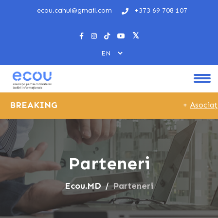
ecou.cahul@gmail.com
+373 69 708 107
BREAKING
+
Asociaț
Parteneri
Ecou.MD
Parteneri