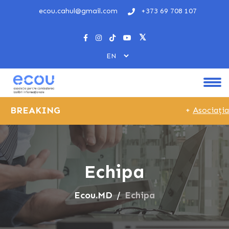
ecou.cahul@gmail.com
+373 69 708 107
BREAKING
+
Asociația E
Echipa
Ecou.MD
Echipa