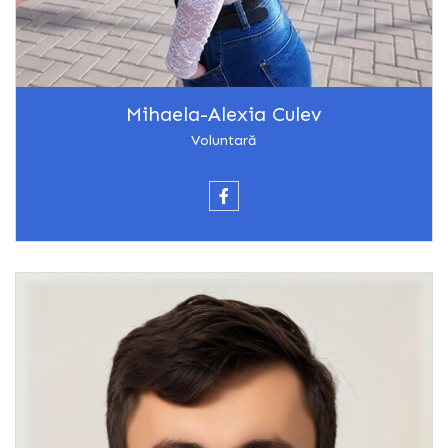
Mihaela-Alexia Culev
Voluntară