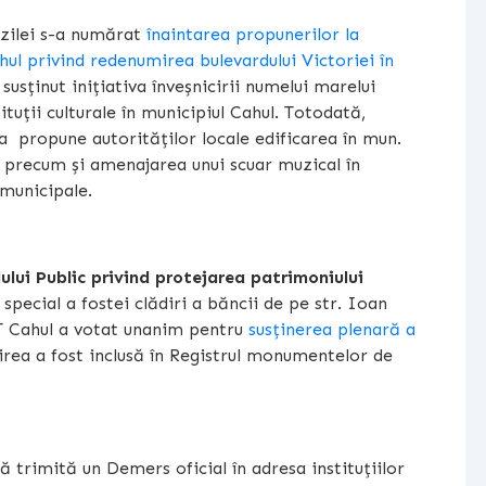
 zilei s-a numărat
înaintarea propunerilor la
hul privind redenumirea bulevardului Victoriei în
 susținut inițiativa înveșnicirii numelui marelui
uții culturale în municipiul Cahul. Totodată,
 a propune autorităților locale edificarea în mun.
 precum și amenajarea unui scuar muzical în
 municipale.
lui Public privind protejarea patrimoniului
n special a fostei clădiri a băncii de pe str. Ioan
LT Cahul a votat unanim pentru
susținerea plenară a
irea a fost inclusă în Registrul monumentelor de
 trimită un Demers oficial în adresa instituțiilor