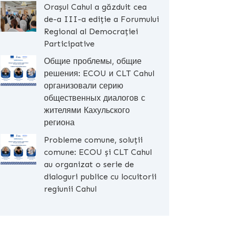
Orașul Cahul a găzduit cea
de-a III-a ediție a Forumului
Regional al Democrației
Participative
Общие проблемы, общие
решения: ECOU и CLT Cahul
организовали серию
общественных диалогов с
жителями Кахульского
региона
Probleme comune, soluții
comune: ECOU și CLT Cahul
au organizat o serie de
dialoguri publice cu locuitorii
regiunii Cahul