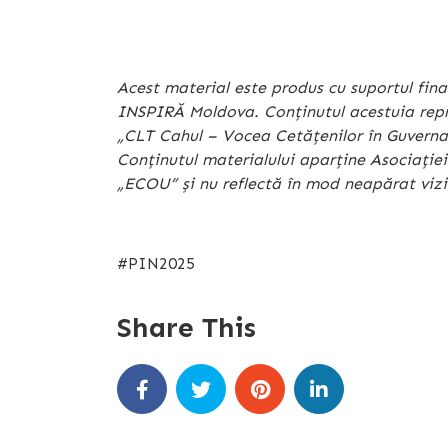
Acest material este produs cu suportul fina
INSPIRĂ Moldova. Conținutul acestuia repre
„CLT Cahul – Vocea Cetățenilor în Guverna
Conținutul materialului aparține Asociați
„ECOU” și nu reflectă în mod neapărat viz
#PIN2025
Share This