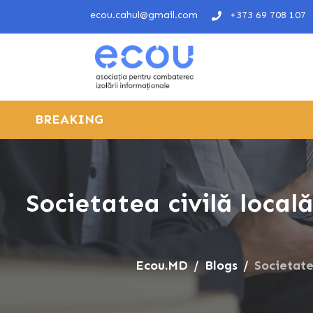
ecou.cahul@gmail.com
+373 69 708 107
BREAKING
Societatea civilă local
Ecou.MD
Blogs
Societate