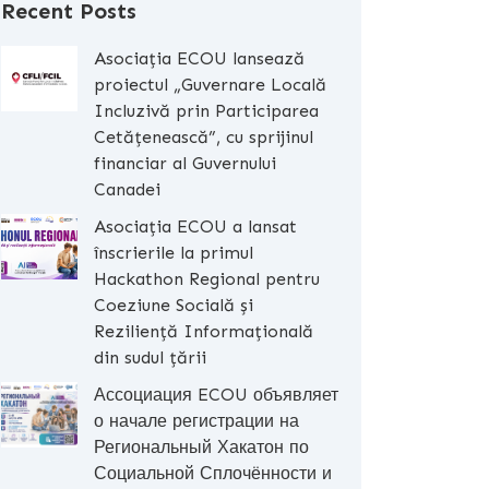
Recent Posts
Asociația ECOU lansează
proiectul „Guvernare Locală
Incluzivă prin Participarea
Cetățenească”, cu sprijinul
financiar al Guvernului
Canadei
Asociația ECOU a lansat
înscrierile la primul
Hackathon Regional pentru
Coeziune Socială și
Reziliență Informațională
din sudul țării
Ассоциация ECOU объявляет
о начале регистрации на
Региональный Хакатон по
Социальной Сплочённости и