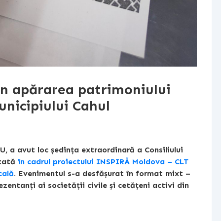
 în apărarea patrimoniului
unicipiului Cahul
U, a avut loc ședința extraordinară a Consiliului
izată
în cadrul proiectului INSPIRĂ Moldova – CLT
cală
. Evenimentul s-a desfășurat în format mixt –
ezentanți ai societății civile și cetățeni activi din