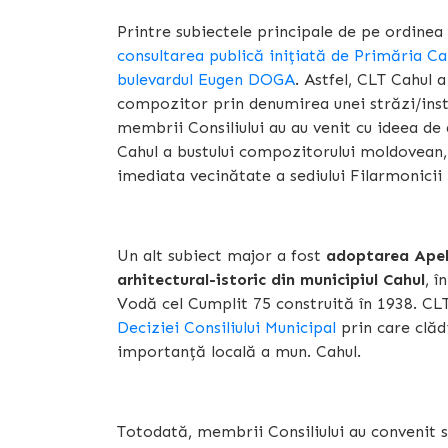
Printre subiectele principale de pe ordinea
consultarea publică inițiată de Primăria Ca
bulevardul Eugen DOGA
. Astfel, CLT Cahul a
compozitor prin denumirea unei străzi/instit
membrii Consiliului au au venit cu ideea de
Cahul a bustului compozitorului moldovean,
imediata vecinătate a sediului Filarmonicii
Un alt subiect major a fost
adoptarea Apelu
arhitectural-istoric din municipiul Cahul
, î
Vodă cel Cumplit 75 construită în 1938. C
Deciziei Consiliului Municipal
prin care clăd
importanță locală a mun. Cahul.
Totodată, membrii Consiliului au convenit să