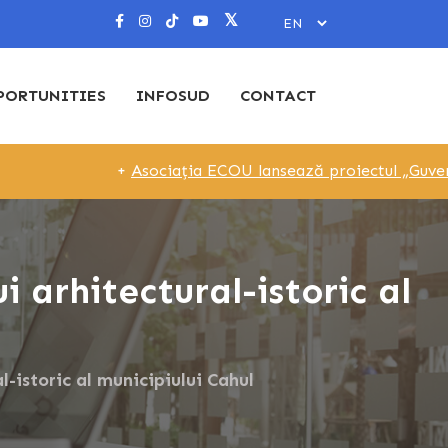
PORTUNITIES
INFOSUD
CONTACT
+
Asociația ECOU lansează proiectul „Guvernare Local
 arhitectural-istoric al
l-istoric al municipiului Cahul