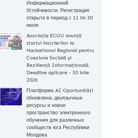
Информационной
Устойчивости. Регистрация
открыта в период с 12 по 30
июля
Asociația ECOU anunță
startul înscrierilor la
Hackathonul Regional pentru
Coeziune Socială și
Reziliență Informațională.
Deadline aplicare - 30 iulie
2026
Платформа AI Oportunități
обновлена: двуязычные
ресурсы и новое
пространство электронного
обучения для различных
сообществ юга Республики
Молдова