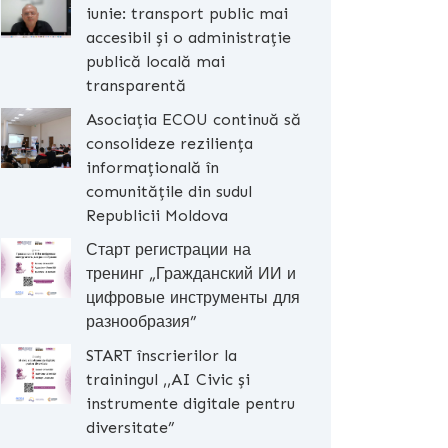
iunie: transport public mai
accesibil și o administrație
publică locală mai
transparentă
Asociația ECOU continuă să
consolideze reziliența
informațională în
comunitățile din sudul
Republicii Moldova
Старт регистрации на
тренинг „Гражданский ИИ и
цифровые инструменты для
разнообразия”
START înscrierilor la
trainingul ,,AI Civic și
instrumente digitale pentru
diversitate”