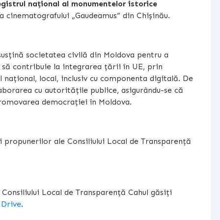
Registrul național al monumentelor istorice
ta cinematografului „Gaudeamus” din Chișinău.
usțină societatea civilă din Moldova pentru a
 să contribuie la integrarea țării în UE, prin
l național, local, inclusiv cu componenta digitală. De
aborarea cu autoritățile publice, asigurându-se că
 promovarea democrației în Moldova.
 propunerilor ale Consiliului Local de Transparență
Consiliului Local de Transparență Cahul găsiți
 Drive
.