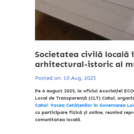
Societatea civilă locală
arhitectural-istoric al m
Posted on: 10 Aug, 2025
Pe 6 august 2025, la oficiul Asociației ECO
Local de Transparență (CLT) Cahul, organ
Cahul: Vocea Cetățenilor în Guvernarea Lo
cu participare fizică și online, reunind repr
comunitatea locală.