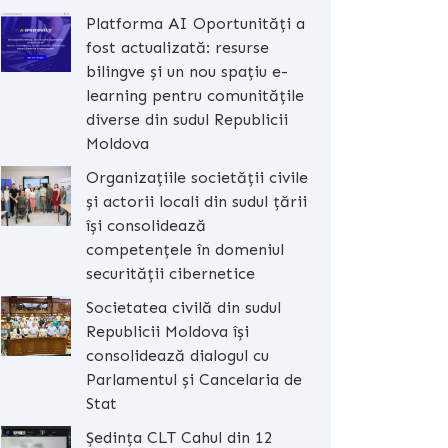
Platforma AI Oportunități a
fost actualizată: resurse
bilingve și un nou spațiu e-
learning pentru comunitățile
diverse din sudul Republicii
Moldova
Organizațiile societății civile
și actorii locali din sudul țării
își consolidează
competențele în domeniul
securității cibernetice
Societatea civilă din sudul
Republicii Moldova își
consolidează dialogul cu
Parlamentul și Cancelaria de
Stat
Ședința CLT Cahul din 12