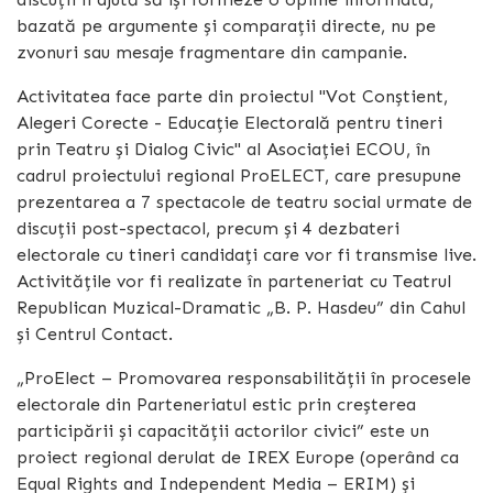
bazată pe argumente și comparații directe, nu pe
zvonuri sau mesaje fragmentare din campanie.
Activitatea face parte din proiectul "Vot Conștient,
Alegeri Corecte - Educație Electorală pentru tineri
prin Teatru și Dialog Civic" al
Asociației ECOU, în
cadrul proiectului regional ProELECT, care presupune
prezentarea a 7 spectacole de teatru social urmate de
discuții post-spectacol, precum și 4 dezbateri
electorale cu tineri candidați care vor fi transmise live.
Activitățile vor fi realizate în parteneriat cu Teatrul
Republican Muzical-Dramatic „B. P. Hasdeu” din Cahul
și Centrul Contact.
„ProElect – Promovarea responsabilității în procesele
electorale din Parteneriatul estic prin creșterea
participării și capacității actorilor civici” este un
proiect regional derulat de IREX Europe (operând ca
Equal Rights and Independent Media – ERIM) și