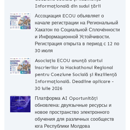
Informațională din sudul țării
Ассоциация ECOU объявляет о
начале регистрации на Региональный
Хакатон по Социальной Сплочённости
и Информационной Устойчивости.
Регистрация открыта в период с 12 по
30 июля
Asociația ECOU anunță startul
înscrierilor la Hackathonul Regional
pentru Coeziune Socială și Reziliență
Informațională. Deadline aplicare -
30 iulie 2026
Платформа AI Oportunități
обновлена: двуязычные ресурсы и
новое пространство электронного
обучения для различных сообществ
юга Республики Молдова