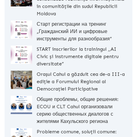
în comunitățile din sudul Republicii
Moldova
Старт регистрации на тренинг
„Гражданский ИИ и цифровые
инструменты для разнообразия”
START înscrierilor la trainingul ,,AI
Civic și instrumente digitale pentru
diversitate”
Orașul Cahul a găzduit cea de-a III-a
ediție a Forumului Regional al
Democrației Participative
Общие проблемы, общие решения:
ECOU и CLT Cahul организовали
серию общественных диалогов с
жителями Кахульского региона
Probleme comune, soluții comune: