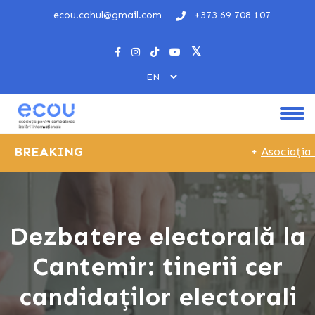
ecou.cahul@gmail.com
+373 69 708 107
BREAKING
+
Asociația E
Dezbatere electorală la
Cantemir: tinerii cer
candidaților electorali