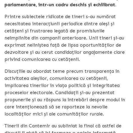
parlamentare, într-un cadru deschis și echilibrat.
Printre subiectele ridicate de tineri s-au numărat
necesitatea interacțiunii periodice dintre aleși și
cetățeni și frustrarea legată de promisiunile
neîmplinite din campanii anterioare. Unii tineri și-au
exprimat neliniștea față de lipsa oportunităților de
dezvoltare și au cerut candidaților angajamente clare
privind comunicarea cu cetățenii.
Discuțiile au abordat teme precum transparența în
activitatea aleșilor, comunicarea cu cetățenii,
implicarea tinerilor în viața politică și integritatea
proceselor electorale. Candidații și-au prezentat
propunerile și au răspuns la întrebări despre modul în
care intenționează să se raporteze la nevoile
localităților mici și ale comunităților rurale.
Tinerii din Cantemir au subliniat la final că astfel de
discuții îi ajută să își formeze o opinie informată,