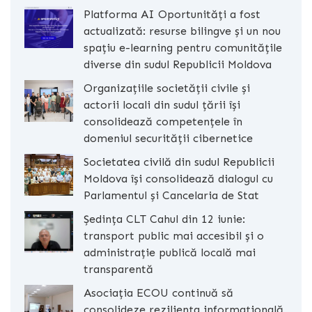
Platforma AI Oportunități a fost
actualizată: resurse bilingve și un nou
spațiu e-learning pentru comunitățile
diverse din sudul Republicii Moldova
Organizațiile societății civile și
actorii locali din sudul țării își
consolidează competențele în
domeniul securității cibernetice
Societatea civilă din sudul Republicii
Moldova își consolidează dialogul cu
Parlamentul și Cancelaria de Stat
Ședința CLT Cahul din 12 iunie:
transport public mai accesibil și o
administrație publică locală mai
transparentă
Asociația ECOU continuă să
consolideze reziliența informațională