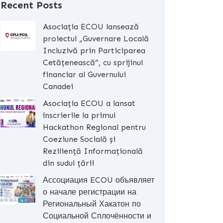
Recent Posts
Asociația ECOU lansează
proiectul „Guvernare Locală
Incluzivă prin Participarea
Cetățenească”, cu sprijinul
financiar al Guvernului
Canadei
Asociația ECOU a lansat
înscrierile la primul
Hackathon Regional pentru
Coeziune Socială și
Reziliență Informațională
din sudul țării
Ассоциация ECOU объявляет
о начале регистрации на
Региональный Хакатон по
Социальной Сплочённости и