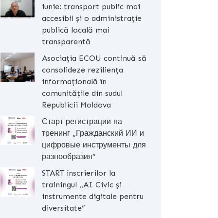
iunie: transport public mai
accesibil și o administrație
publică locală mai
transparentă
Asociația ECOU continuă să
consolideze reziliența
informațională în
comunitățile din sudul
Republicii Moldova
Старт регистрации на
тренинг „Гражданский ИИ и
цифровые инструменты для
разнообразия”
START înscrierilor la
trainingul ,,AI Civic și
instrumente digitale pentru
diversitate”