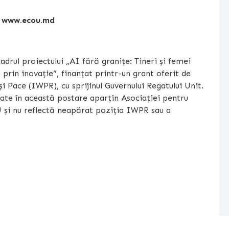
:
www.ecou.md
adrul proiectului „AI fără granițe: Tineri și femei
rin inovație”, finanțat printr-un grant oferit de
 Pace (IWPR), cu sprijinul Guvernului Regatului Unit.
nate în această postare aparțin Asociației pentru
și nu reflectă neapărat poziția IWPR sau a