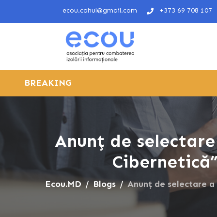
ecou.cahul@gmail.com
+373 69 708 107
BREAKING
Anunț de selectare 
Cibernetică”
Ecou.MD
Blogs
Anunț de selectare a 