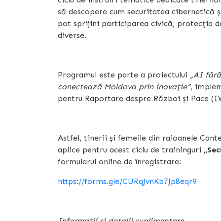
să descopere cum securitatea cibernetică și
pot sprijini participarea civică, protecția 
diverse.
Programul este parte a proiectului
„AI fără
conectează Moldova prin inovație”
, implem
pentru Raportare despre Război și Pace (IW
Astfel, tinerii și femeile din raioanele Can
aplice pentru acest ciclu de traininguri
„Sec
formularul online de înregistrare:
https://forms.gle/CURqJvnKb7Jp8eqr9
Informații și detalii suplimentare