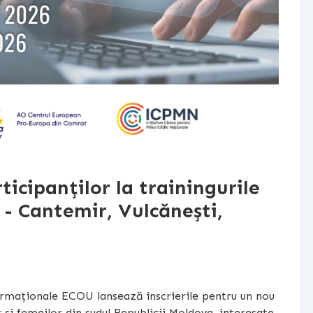
ticipanților la trainingurile
 - Cantemir, Vulcănești,
rmaționale ECOU lansează înscrierile pentru un nou
r și femeilor din sudul Republicii Moldova, interesate