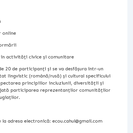
ă
r online
formării
 în activități civice și comunitare
e 20 de participanți și se va desfășura într-un
at lingvistic (română/rusă) și cultural specificului
pectarea principiilor incluziunii, diversității și
rajată participarea reprezentanților comunităților
ugiaților.
rie la adresa electronică: ecou.cahul@gmail.com