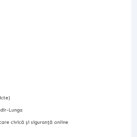
icte)
adîr-Lunga
are civică și siguranță online