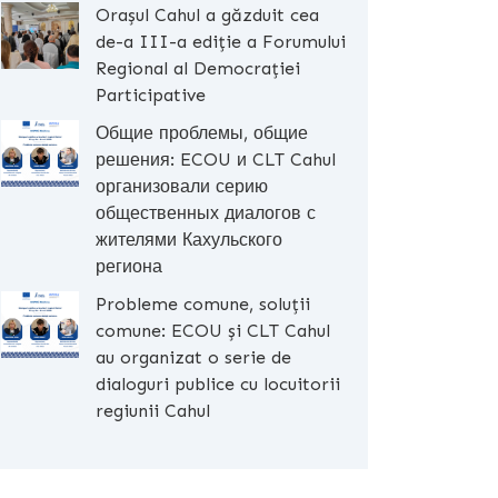
Orașul Cahul a găzduit cea
de-a III-a ediție a Forumului
Regional al Democrației
Participative
Общие проблемы, общие
решения: ECOU и CLT Cahul
организовали серию
общественных диалогов с
жителями Кахульского
региона
Probleme comune, soluții
comune: ECOU și CLT Cahul
au organizat o serie de
dialoguri publice cu locuitorii
regiunii Cahul