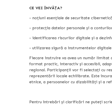
CE VEI ÎNVĂȚA?
- noțiuni esențiale de securitate cibernetic
- protecția datelor personale și a conturilo
- identificarea riscurilor digitale și a dezin
- utilizarea sigură a instrumentelor digitale
Fiecare instruire va avea un număr limitat d
format practic, interactiv și accesibil, adapt
regional. Participanții vor fi selectați cu res
reprezentării locale echilibrate. Este încu
etnice, a persoanelor cu dizabilități și a ref
Pentru întrebări și clarificări ne puteți sc