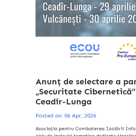
Anunț de selectare a par
„Securitate Cibernetică”
Ceadîr-Lunga
Posted on: 06 Apr, 2026
Asociația pentru Combaterea Izolării Info
ciclu de instruiri tematice dedicate tinerilo