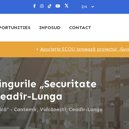
PORTUNITIES
INFOSUD
CONTACT
+
Asociația ECOU lansează proiectul „Guvernare Loca
ingurile „Securitate
 Ceadîr-Lunga
tică” - Cantemir, Vulcănești, Ceadîr-Lunga