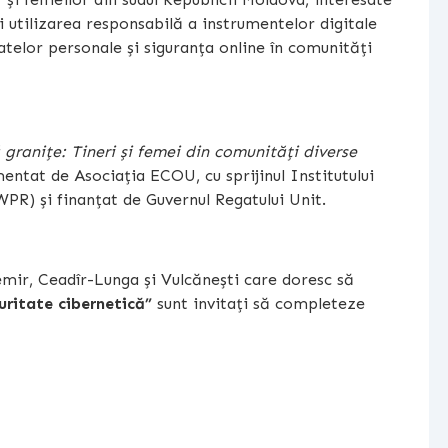
 utilizarea responsabilă a instrumentelor digitale
datelor personale și siguranța online în comunități
 granițe: Tineri și femei din comunități diverse
entat de Asociația ECOU, cu sprijinul Institutului
PR) și finanțat de Guvernul Regatului Unit.
temir, Ceadîr-Lunga și Vulcănești care doresc să
uritate cibernetică”
sunt invitați să completeze