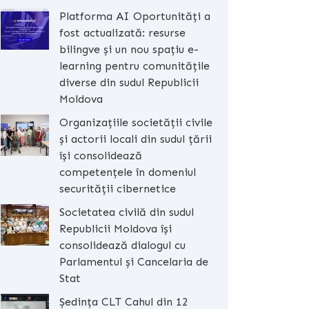
Platforma AI Oportunități a
fost actualizată: resurse
bilingve și un nou spațiu e-
learning pentru comunitățile
diverse din sudul Republicii
Moldova
Organizațiile societății civile
și actorii locali din sudul țării
își consolidează
competențele în domeniul
securității cibernetice
Societatea civilă din sudul
Republicii Moldova își
consolidează dialogul cu
Parlamentul și Cancelaria de
Stat
Ședința CLT Cahul din 12