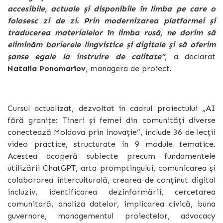
accesibile, actuale și disponibile în limba pe care o
folosesc zi de zi. Prin modernizarea platformei și
traducerea materialelor în limba rusă, ne dorim să
eliminăm barierele lingvistice și digitale și să oferim
șanse egale la instruire de calitate”
, a declarat
Natalia Ponomariov
, managera de proiect.
Cursul actualizat, dezvoltat în cadrul proiectului „AI
fără granițe: Tineri și femei din comunități diverse
conectează Moldova prin inovație”, include 36 de lecții
video practice, structurate în 9 module tematice.
Acestea acoperă subiecte precum fundamentele
utilizării ChatGPT, arta promptingului, comunicarea și
colaborarea interculturală, crearea de conținut digital
incluziv, identificarea dezinformării, cercetarea
comunitară, analiza datelor, implicarea civică, buna
guvernare, managementul proiectelor, advocacy