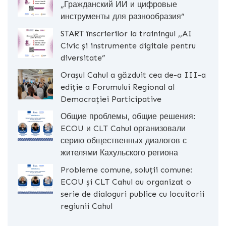
„Гражданский ИИ и цифровые
инструменты для разнообразия”
START înscrierilor la trainingul ,,AI
Civic și instrumente digitale pentru
diversitate”
Orașul Cahul a găzduit cea de-a III-a
ediție a Forumului Regional al
Democrației Participative
Общие проблемы, общие решения:
ECOU и CLT Cahul организовали
серию общественных диалогов с
жителями Кахульского региона
Probleme comune, soluții comune:
ECOU și CLT Cahul au organizat o
serie de dialoguri publice cu locuitorii
regiunii Cahul