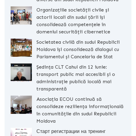
Organizațiile societății civile și
actorii locali din sudul țării își
consolidează competențele în
domeniul securității cibernetice
Societatea civilă din sudul Republicii
Moldova își consolidează dialogul cu
Parlamentul și Cancelaria de Stat
Ședința CLT Cahul din 12 iunie:
transport public mai accesibil și o
administrație publică locală mai
transparentă
Asociația ECOU continuă să
consolideze reziliența informațională
în comunitățile din sudul Republicii
Moldova
Старт регистрации на тренинг