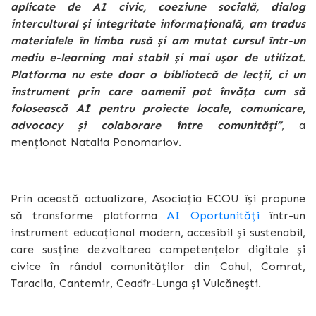
aplicate de AI civic, coeziune socială, dialog
intercultural și integritate informațională, am tradus
materialele în limba rusă și am mutat cursul într-un
mediu e-learning mai stabil și mai ușor de utilizat.
Platforma nu este doar o bibliotecă de lecții, ci un
instrument prin care oamenii pot învăța cum să
folosească AI pentru proiecte locale, comunicare,
advocacy și colaborare între comunități”
, a
menționat Natalia Ponomariov.
Prin această actualizare, Asociația ECOU își propune
să transforme platforma
AI Oportunități
într-un
instrument educațional modern, accesibil și sustenabil,
care susține dezvoltarea competențelor digitale și
civice în rândul comunităților din Cahul, Comrat,
Taraclia, Cantemir, Ceadîr-Lunga și Vulcănești.