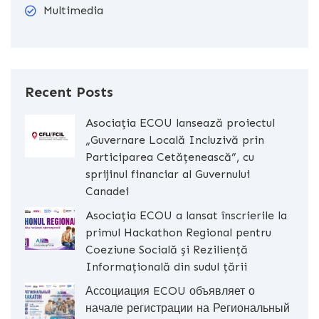
Multimedia
Recent Posts
Asociația ECOU lansează proiectul
„Guvernare Locală Incluzivă prin
Participarea Cetățenească”, cu
sprijinul financiar al Guvernului
Canadei
Asociația ECOU a lansat înscrierile la
primul Hackathon Regional pentru
Coeziune Socială și Reziliență
Informațională din sudul țării
Ассоциация ECOU объявляет о
начале регистрации на Региональный