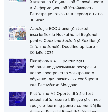
Хакатон по Социальной Сплочённости
и Информационной Устойчивости.
Регистрация открыта в период с 12 по
30 июля
Asociația ECOU anunță startul
înscrierilor la Hackathonul Regional
pentru Coeziune Socială și Reziliență
Informațională. Deadline aplicare -
30 iulie 2026
Платформа AI Oportunități
обновлена: двуязычные ресурсы и
новое пространство электронного
обучения для различных сообществ
юга Республики Молдова
Platforma AI Oportunități a fost
actualizată: resurse bilingve și un nou
spațiu e-learning pentru comunitățile
diverse din sudul Republicii Moldova