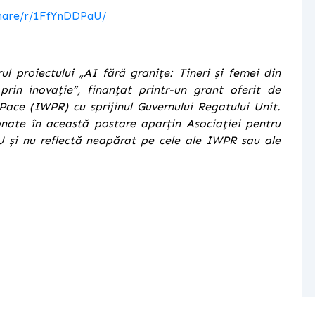
hare/r/1FfYnDDPaU/
l proiectului „AI fără granițe: Tineri și femei din
rin inovație”, finanțat printr-un grant oferit de
Pace (IWPR) cu sprijinul Guvernului Regatului Unit.
ionate în această postare aparțin Asociației pentru
 și nu reflectă neapărat pe cele ale IWPR sau ale