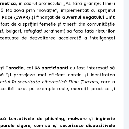
ernetică
, în cadrul proiectului
„AI fără granițe: Tineri
ză Moldova prin inovație”
, implementat cu sprijinul
i Pace (IWPR)
și finanțat de
Guvernul Regatului Unit
fost de a sprijini femeile și tinerii din comunitățile
, bulgari, refugiați ucraineni) să facă față riscurilor
centuate de dezvoltarea accelerată a inteligenței
și Taraclia
, cei
96 participanți
au fost interesați să
să își protejeze mai eficient datele și identitatea
pertul în securitate cibernetică Dinu Țurcanu
, care a
sibil, axat pe exemple reale, exerciții practice și
că tentativele de phishing, malware și inginerie
parole sigure, cum să își securizeze dispozitivele