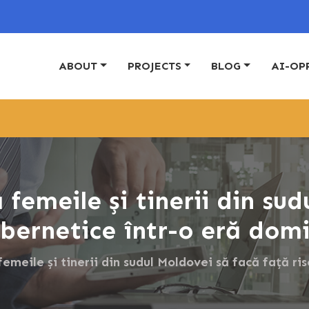
ABOUT
PROJECTS
BLOG
AI-OP
 femeile și tinerii din sud
cibernetice într-o eră do
emeile și tinerii din sudul Moldovei să facă față ri