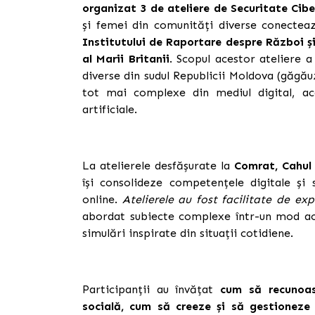
organizat 3 de ateliere de Securitate Cib
și femei din comunități diverse conectea
Institutului de Raportare despre Război ș
al Marii Britanii
.
Scopul acestor ateliere a 
diverse din sudul Republicii Moldova (găgăuzi
tot mai complexe din mediul digital, ac
artificiale.
La atelierele desfășurate la
Comrat, Cahul 
își consolideze competențele digitale și 
online.
Atelierele au fost facilitate de ex
abordat subiecte complexe într-un mod acce
simulări inspirate din situații cotidiene.
Participanții au învățat
cum să recunoas
socială, cum să creeze și să gestioneze 