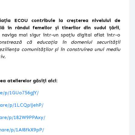
iația ECOU contribuie la creșterea nivelului de
lă în rândul femeilor și tinerilor din sudul țării
,
naviga mai sigur într-un spațiu digital aflat într-o
onstrează că educația în domeniul securității
reziliența comunităților și în construirea unui mediu
iv.
 atelierelor găsiți aici:
re/p/1GUo756gjY/
hare/p/1LCQpiJehP/
hare/p/182W9PPAxy/
hare/p/1Ai8fkX9pP/