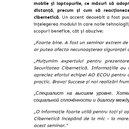
mobile și laptopurile, ce măsuri să adopte
distanță, precum și cum să reacționeze
cibernetică
.
Un accent deosebit a fost pus 
înțelegerea modului în care noile tehnologii, 
scopuri benefice, cât și abuzive:
„Foarte bine. A fost un seminar extrem de 
ar putea afecta necunoașterea siguranței c
„Mulțumim expertului pentru prezentarea
Securitatea Cibernetică. Informațiile au 
apreciez efortul echipei AO ECOU pentru o
practic. Bravo! Succese și noi realizări fru
„Специалист на высшем уровне. Хоте
социальной сплочённости и диалогу межд
„
O informație foarte utilă pentru toți și a
Cibernetică începând de la mic - la mare
acest seminar.
”