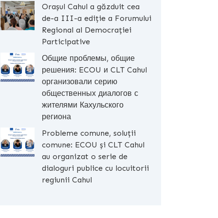
Orașul Cahul a găzduit cea
de-a III-a ediție a Forumului
Regional al Democrației
Participative
Общие проблемы, общие
решения: ECOU и CLT Cahul
организовали серию
общественных диалогов с
жителями Кахульского
региона
Probleme comune, soluții
comune: ECOU și CLT Cahul
au organizat o serie de
dialoguri publice cu locuitorii
regiunii Cahul