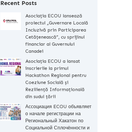
Recent Posts
Asociația ECOU lansează
proiectul „Guvernare Locală
Incluzivă prin Participarea
Cetățenească”, cu sprijinul
financiar al Guvernului
Canadei
Asociația ECOU a lansat
înscrierile la primul
Hackathon Regional pentru
Coeziune Socială și
Reziliență Informațională
din sudul țării
Ассоциация ECOU объявляет
о начале регистрации на
Региональный Хакатон по
Социальной Сплочённости и