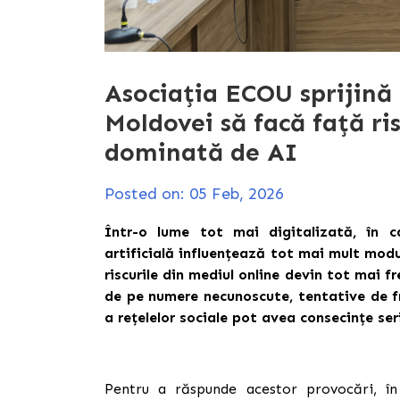
Asociația ECOU sprijină f
Moldovei să facă față ris
dominată de AI
Posted on: 05 Feb, 2026
Într-o lume tot mai digitalizată, în ca
artificială influențează tot mai mult mod
riscurile din mediul online devin tot mai f
de pe numere necunoscute, tentative de f
a rețelelor sociale pot avea consecințe ser
Pentru a răspunde acestor provocări,
î