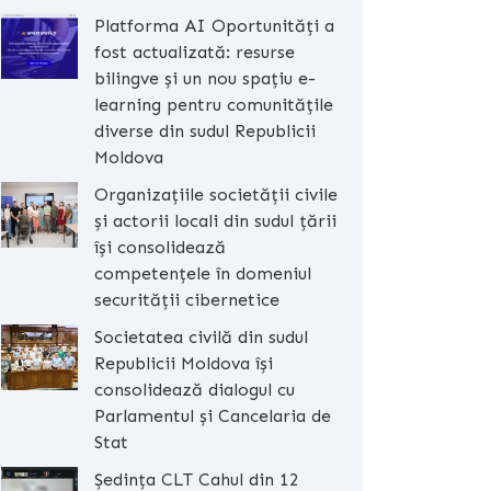
Platforma AI Oportunități a
fost actualizată: resurse
bilingve și un nou spațiu e-
learning pentru comunitățile
diverse din sudul Republicii
Moldova
Organizațiile societății civile
și actorii locali din sudul țării
își consolidează
competențele în domeniul
securității cibernetice
Societatea civilă din sudul
Republicii Moldova își
consolidează dialogul cu
Parlamentul și Cancelaria de
Stat
Ședința CLT Cahul din 12