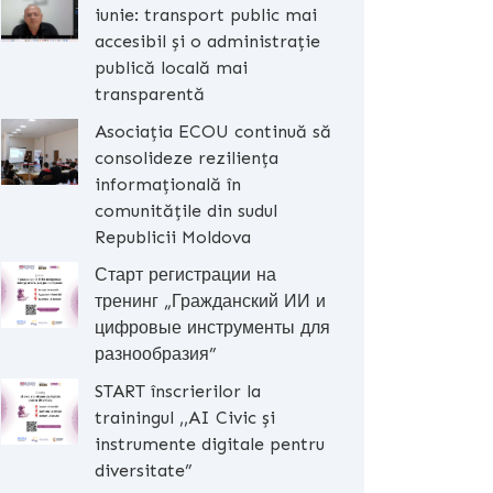
iunie: transport public mai
accesibil și o administrație
publică locală mai
transparentă
Asociația ECOU continuă să
consolideze reziliența
informațională în
comunitățile din sudul
Republicii Moldova
Старт регистрации на
тренинг „Гражданский ИИ и
цифровые инструменты для
разнообразия”
START înscrierilor la
trainingul ,,AI Civic și
instrumente digitale pentru
diversitate”