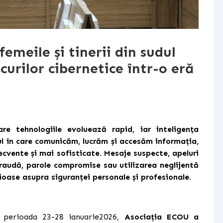
emeile și tinerii din sudul
curilor cibernetice într-o eră
re tehnologiile evoluează rapid, iar inteligența
ul în care comunicăm, lucrăm și accesăm informația,
recvente și mai sofisticate. Mesaje suspecte, apeluri
raudă, parole compromise sau utilizarea neglijentă
ioase asupra siguranței personale și profesionale.
n perioada 23-28 ianuarie2026,
Asociația ECOU a