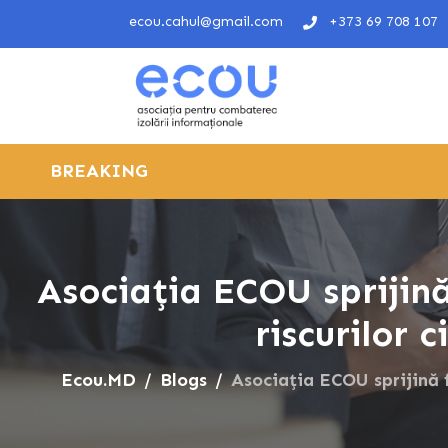
ecou.cahul@gmail.com
+373 69 708 107
BREAKING
Asociația ECOU sprijină
riscurilor 
Ecou.MD
Blogs
Asociația ECOU sprijină f