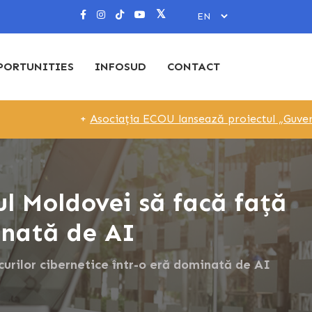
PORTUNITIES
INFOSUD
CONTACT
+
Asociația ECOU lansează proiectul „Guvernare Local
ul Moldovei să facă față
minată de AI
scurilor cibernetice într-o eră dominată de AI