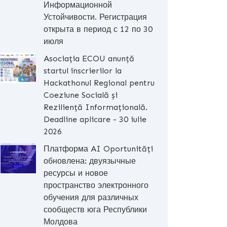
Информационной
Устойчивости. Регистрация
открыта в период с 12 по 30
июля
Asociația ECOU anunță
startul înscrierilor la
Hackathonul Regional pentru
Coeziune Socială și
Reziliență Informațională.
Deadline aplicare - 30 iulie
2026
Платформа AI Oportunități
обновлена: двуязычные
ресурсы и новое
пространство электронного
обучения для различных
сообществ юга Республики
Молдова