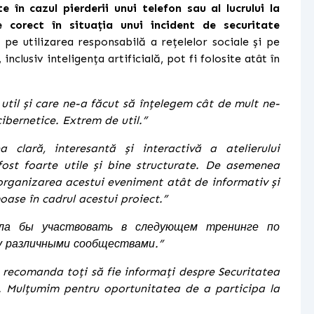
 în cazul pierderii unui telefon sau al lucrului la
 corect în situația unui incident de securitate
pe utilizarea responsabilă a rețelelor sociale și pe
inclusiv inteligența artificială, pot fi folosite atât în
util și care ne-a făcut să înțelegem cât de mult ne-
ibernetice. Extrem de util.”
 clară, interesantă și interactivă a atelierului
fost foarte utile și bine structurate. De asemenea
rganizarea acestui eveniment atât de informativ și
moase în cadrul acestui proiect.”
ла бы участвовать в следующем тренинге по
у различными сообществами.
”
ș recomanda toți să fie informați despre Securitatea
. Mulțumim pentru oportunitatea de a participa la