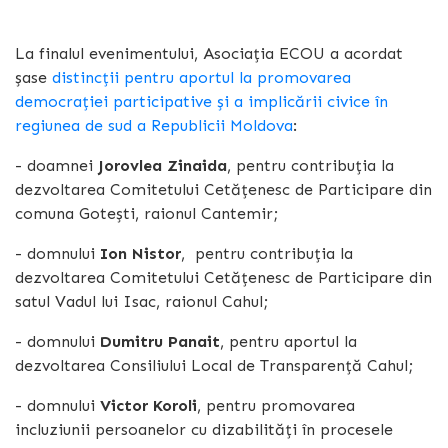
La finalul evenimentului, Asociația ECOU a acordat
șase
distincții pentru aportul la promovarea
democrației participative și a implicării civice în
regiunea de sud a Republicii Moldova
:
- doamnei
Jorovlea Zinaida
, pentru contribuția la
dezvoltarea Comitetului Cetățenesc de Participare din
comuna Gotești, raionul Cantemir;
- domnului
Ion Nistor
, pentru contribuția la
dezvoltarea Comitetului Cetățenesc de Participare din
satul Vadul lui Isac, raionul Cahul;
- domnului
Dumitru Panait
, pentru aportul la
dezvoltarea Consiliului Local de Transparență Cahul;
- domnului
Victor Koroli
, pentru promovarea
incluziunii persoanelor cu dizabilități în procesele