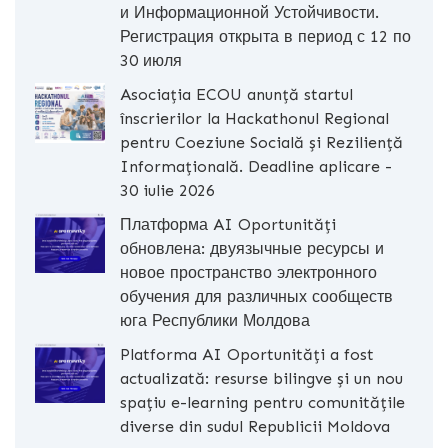
и Информационной Устойчивости.
Регистрация открыта в период с 12 по
30 июля
Asociația ECOU anunță startul
înscrierilor la Hackathonul Regional
pentru Coeziune Socială și Reziliență
Informațională. Deadline aplicare -
30 iulie 2026
Платформа AI Oportunități
обновлена: двуязычные ресурсы и
новое пространство электронного
обучения для различных сообществ
юга Республики Молдова
Platforma AI Oportunități a fost
actualizată: resurse bilingve și un nou
spațiu e-learning pentru comunitățile
diverse din sudul Republicii Moldova