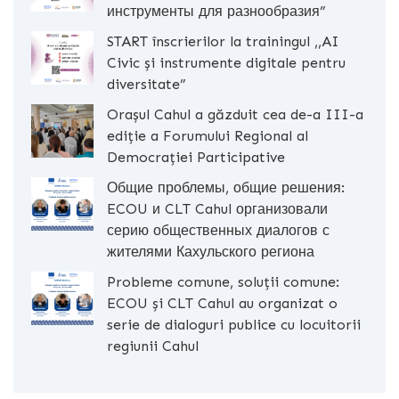
инструменты для разнообразия”
START înscrierilor la trainingul ,,AI
Civic și instrumente digitale pentru
diversitate”
Orașul Cahul a găzduit cea de-a III-a
ediție a Forumului Regional al
Democrației Participative
Общие проблемы, общие решения:
ECOU и CLT Cahul организовали
серию общественных диалогов с
жителями Кахульского региона
Probleme comune, soluții comune:
ECOU și CLT Cahul au organizat o
serie de dialoguri publice cu locuitorii
regiunii Cahul