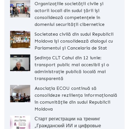
Organizațiile societății civile și
actorii locali din sudul țării își
consolidează competențele în
domeniul securității cibernetice
Societatea civilă din sudul Republicii
Moldova își consolidează dialogul cu
Parlamentul și Cancelaria de Stat
Ședința CLT Cahul din 12 iunie:
transport public mai accesibil și o
administrație publică locală mai
transparentă
Asociația ECOU continuă să
consolideze reziliența informațională
în comunitățile din sudul Republicii
Moldova
Старт регистрации на тренинг
„Гражданский ИИ и цифровые