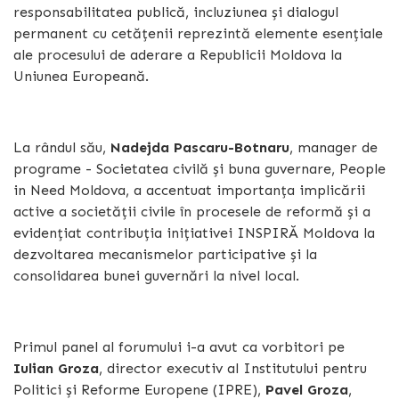
responsabilitatea publică, incluziunea și dialogul
permanent cu cetățenii reprezintă elemente esențiale
ale procesului de aderare a Republicii Moldova la
Uniunea Europeană.
La rândul său,
Nadejda Pascaru-Botnaru
, manager de
programe - Societatea civilă și buna guvernare, People
in Need Moldova, a accentuat importanța implicării
active a societății civile în procesele de reformă și a
evidențiat contribuția inițiativei INSPIRĂ Moldova la
dezvoltarea mecanismelor participative și la
consolidarea bunei guvernări la nivel local.
Primul panel al forumului i-a avut ca vorbitori pe
Iulian Groza
, director executiv al Institutului pentru
Politici și Reforme Europene (IPRE),
Pavel Groza
,