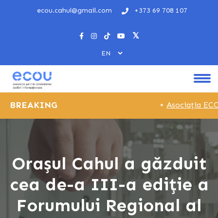
ecou.cahul@gmail.com
+373 69 708 107
BREAKING
+
Asociația ECOU 
Orașul Cahul a găzduit
cea de-a III-a ediție a
Forumului Regional al