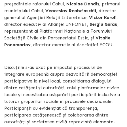
președintele raionului Cahul,
Nicolae Dandiș
, primarul
municipiului Cahul,
Veaceslav Reabcinschii
, director
general al Agenției Relații Interetnice,
Victor Koroli
,
director executiv al Alianței INFONET,
Sergiu Gurău
,
reprezentant al Platformei Naționale a Forumului
Societății Civile din Parteneriatul Estic, și
Vitalie
Ponomariov
, director executiv al Asociației ECOU.
Discuțiile s-au axat pe impactul procesului de
integrare europeană asupra dezvoltării democrației
participative la nivel local, consolidarea dialogului
dintre cetățeni și autorități, rolul platformelor civice
locale și necesitatea asigurării participării incluzive a
tuturor grupurilor sociale în procesele decizionale.
Participanții au evidențiat că transparența,
participarea cetățenească și colaborarea dintre
autorități și societatea civilă reprezintă elemente-