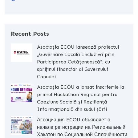
Recent Posts
Asociația ECOU lansează proiectul
„Guvernare Locală Incluzivă prin
Participarea Cetățenească”, cu
sprijinul financiar al Guvernului
Canadei
Asociația ECOU a lansat înscrierile la
primul Hackathon Regional pentru
Coeziune Socială și Reziliență
Informațională din sudul țării
Ассоциация ECOU объявляет о
начале регистрации на Региональный
Хакатон по Социальной Сплочённости