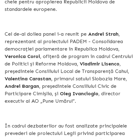
cheie pentru apropierea Republicii Moldova de
standardele europene.
Cel de-al doilea panel i-a reunit pe
Andrei Strah
,
reprezentant al proiectului PADEM - Consolidarea
democrației parlamentare în Republica Moldova,
Veronica Coroi
, ofițeră de program în cadrul Centrului
de Politici și Reforme Moldova,
Vladimir Lîsenco
,
președintele Consiliului Local de Transparență Cahul,
Valentina Carastan
, primarul satului Slobozia Mare,
Andrei Bargan
, președintele Consiliului Civic de
Participare Cimișlia, și
Oleg Ivancioglo
, director
executiv al AO „Pune Umărul”.
În cadrul dezbaterilor au fost analizate principalele
prevederi ale proiectului Legii privind participarea