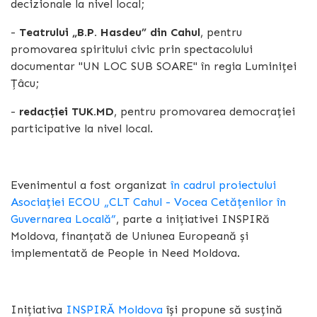
decizionale la nivel local;
-
Teatrului „B.P. Hasdeu” din Cahul
, pentru
promovarea spiritului civic prin spectacolului
documentar "UN LOC SUB SOARE" în regia Luminiței
Țâcu;
-
redacției TUK.MD
, pentru promovarea democrației
participative la nivel local.
Evenimentul a fost organizat
în cadrul proiectului
Asociației ECOU „CLT Cahul - Vocea Cetățenilor în
Guvernarea Locală”
, parte a inițiativei INSPIRă
Moldova, finanțată de Uniunea Europeană și
implementată de People in Need Moldova.
Inițiativa
INSPIRĂ Moldova
își propune să susțină