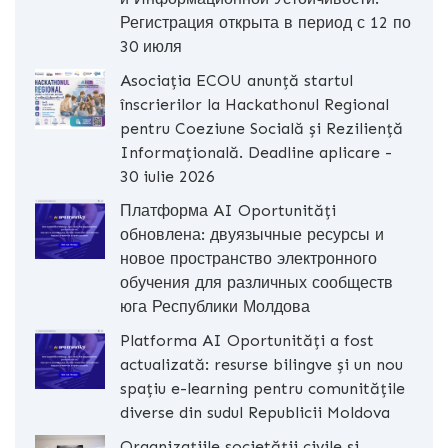
Регистрация открыта в период с 12 по
30 июля
Asociația ECOU anunță startul
înscrierilor la Hackathonul Regional
pentru Coeziune Socială și Reziliență
Informațională. Deadline aplicare -
30 iulie 2026
Платформа AI Oportunități
обновлена: двуязычные ресурсы и
новое пространство электронного
обучения для различных сообществ
юга Республики Молдова
Platforma AI Oportunități a fost
actualizată: resurse bilingve și un nou
spațiu e-learning pentru comunitățile
diverse din sudul Republicii Moldova
Organizațiile societății civile și