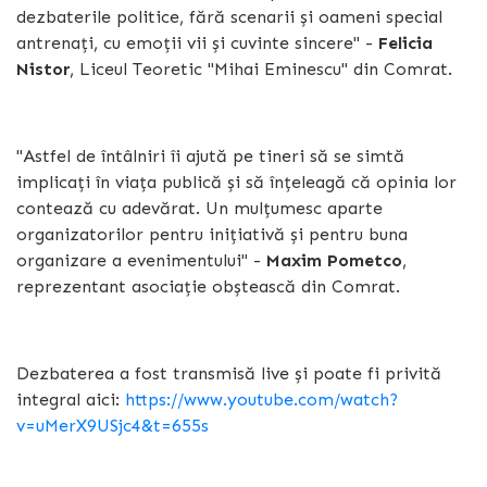
dezbaterile politice, fără scenarii și oameni special
antrenați, cu emoții vii și cuvinte sincere" -
Felicia
Nistor
, Liceul Teoretic "Mihai Eminescu" din Comrat.
"Astfel de întâlniri îi ajută pe tineri să se simtă
implicați în viața publică și să înțeleagă că opinia lor
contează cu adevărat. Un mulțumesc aparte
organizatorilor pentru inițiativă și pentru buna
organizare a evenimentului" -
Maxim Pometco
,
reprezentant asociație obștească din Comrat.
Dezbaterea a fost transmisă live și poate fi privită
integral aici:
https://www.youtube.com/watch?
v=uMerX9USjc4&t=655s