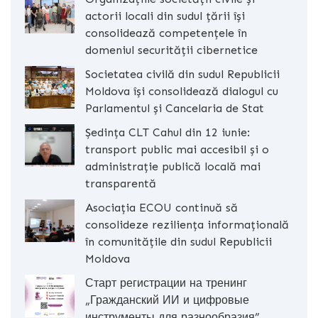
actorii locali din sudul țării își
consolidează competențele în
domeniul securității cibernetice
Societatea civilă din sudul Republicii
Moldova își consolidează dialogul cu
Parlamentul și Cancelaria de Stat
Ședința CLT Cahul din 12 iunie:
transport public mai accesibil și o
administrație publică locală mai
transparentă
Asociația ECOU continuă să
consolideze reziliența informațională
în comunitățile din sudul Republicii
Moldova
Старт регистрации на тренинг
„Гражданский ИИ и цифровые
инструменты для разнообразия”