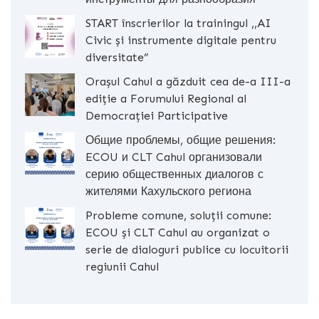
START înscrierilor la trainingul ,,AI
Civic și instrumente digitale pentru
diversitate”
Orașul Cahul a găzduit cea de-a III-a
ediție a Forumului Regional al
Democrației Participative
Общие проблемы, общие решения:
ECOU и CLT Cahul организовали
серию общественных диалогов с
жителями Кахульского региона
Probleme comune, soluții comune:
ECOU și CLT Cahul au organizat o
serie de dialoguri publice cu locuitorii
regiunii Cahul