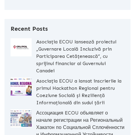
Recent Posts
Asociația ECOU lansează proiectul
„Guvernare Locală Incluzivă prin
Participarea Cetățenească”, cu
sprijinul financiar al Guvernului
Canadei
Asociația ECOU a lansat înscrierile la
primul Hackathon Regional pentru
Coeziune Socială și Reziliență
Informațională din sudul țării
Ассоциация ECOU объявляет о
начале регистрации на Региональный
Хакатон по Социальной Сплочённости
и Информационной Устойчивости.