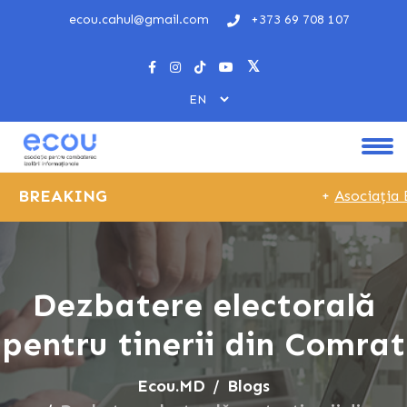
ecou.cahul@gmail.com
+373 69 708 107
BREAKING
+
Asociația E
Dezbatere electorală
pentru tinerii din Comrat
Ecou.MD
Blogs