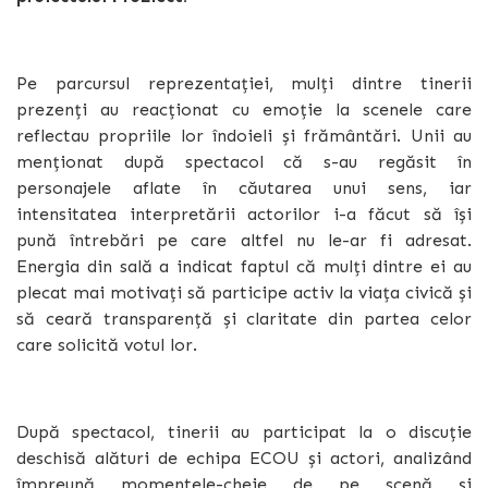
Pe parcursul reprezentației, mulți dintre tinerii
prezenți au reacționat cu emoție la scenele care
reflectau propriile lor îndoieli și frământări. Unii au
menționat după spectacol că s-au regăsit în
personajele aflate în căutarea unui sens, iar
intensitatea interpretării actorilor i-a făcut să își
pună întrebări pe care altfel nu le-ar fi adresat.
Energia din sală a indicat faptul că mulți dintre ei au
plecat mai motivați să participe activ la viața civică și
să ceară transparență și claritate din partea celor
care solicită votul lor.
După spectacol, tinerii au participat la o discuție
deschisă alături de echipa ECOU și actori, analizând
împreună momentele-cheie de pe scenă și