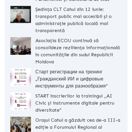
Ședința CLT Cahul din 12 iunie:
transport public mai accesibil și o
administrație publică locală mai
transparentă
Asociația ECOU continuă să
consolideze reziliența informațională
în comunitățile din sudul Republicii
Moldova
Старт регистрации на тренинг
„Гражданский ИИ и цифровые
инструменты для разнообразия”
START înscrierilor la trainingul ,,AI
Civic și instrumente digitale pentru
diversitate”
Orașul Cahul a găzduit cea de-a III-a
ediție a Forumului Regional al