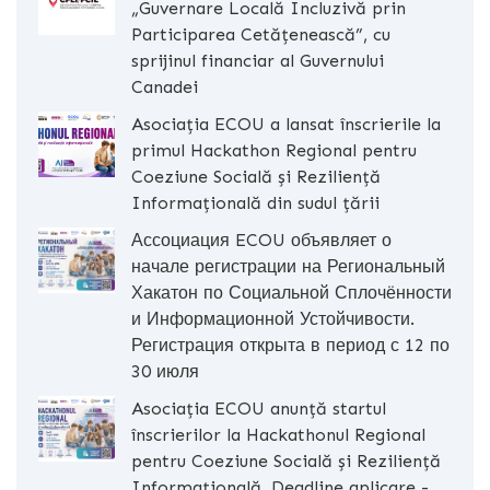
„Guvernare Locală Incluzivă prin
Participarea Cetățenească”, cu
sprijinul financiar al Guvernului
Canadei
Asociația ECOU a lansat înscrierile la
primul Hackathon Regional pentru
Coeziune Socială și Reziliență
Informațională din sudul țării
Ассоциация ECOU объявляет о
начале регистрации на Региональный
Хакатон по Социальной Сплочённости
и Информационной Устойчивости.
Регистрация открыта в период с 12 по
30 июля
Asociația ECOU anunță startul
înscrierilor la Hackathonul Regional
pentru Coeziune Socială și Reziliență
Informațională. Deadline aplicare -