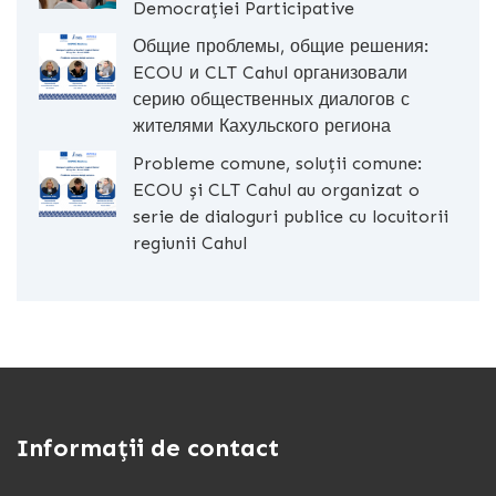
Democrației Participative
Общие проблемы, общие решения:
ECOU и CLT Cahul организовали
серию общественных диалогов с
жителями Кахульского региона
Probleme comune, soluții comune:
ECOU și CLT Cahul au organizat o
serie de dialoguri publice cu locuitorii
regiunii Cahul
Informații de contact