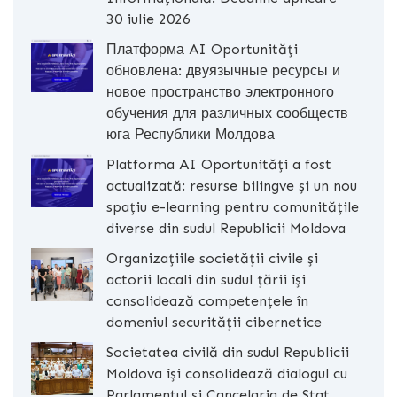
30 iulie 2026
Платформа AI Oportunități
обновлена: двуязычные ресурсы и
новое пространство электронного
обучения для различных сообществ
юга Республики Молдова
Platforma AI Oportunități a fost
actualizată: resurse bilingve și un nou
spațiu e-learning pentru comunitățile
diverse din sudul Republicii Moldova
Organizațiile societății civile și
actorii locali din sudul țării își
consolidează competențele în
domeniul securității cibernetice
Societatea civilă din sudul Republicii
Moldova își consolidează dialogul cu
Parlamentul și Cancelaria de Stat