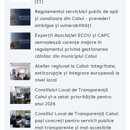
(II)
Regulamentul serviciului public de apă
și canalizare din Cahul - prevederi
ambigue și vulnerabilități
Experții Asociației ECOU și CAPC
semnalează carențe majore în
regulamentul privind gestionarea
câinilor din municipiul Cahul
Atelier regional la Cahul: integritate,
anticorupție și integrare europeană la
nivel local
Consiliului Local de Transparență
Cahul și-a setat prioritățile pentru
anul 2026
Consiliul Local de Transparență Cahul:
pași concreți pentru servicii publice
mai transparente și mai accesibile