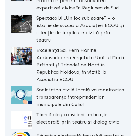
eforturile pentru consolidarea
expertizei civice în Regiunea de Sud
Spectacolul „Un loc sub soare” – o
istorie de succes a Asociației ECOU și
o lecție de implicare civică prin
teatru
Excelența Sa, Fern Horine,
Ambasadoarea Regatului Unit al Marii
Britanii și Irlandei de Nord în
Republica Moldova, în vizită la
Asociația ECOU
Societatea civilă locală va monitoriza
transparența întreprinderilor
municipale din Cahul
Tinerii aleg conștient: educație
electorală prin teatru și dialog civic
Educație electorală incluzivă pentru o