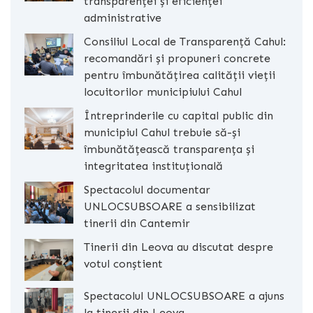
transparenței și eficienței
administrative
Consiliul Local de Transparență Cahul:
recomandări și propuneri concrete
pentru îmbunătățirea calității vieții
locuitorilor municipiului Cahul
Întreprinderile cu capital public din
municipiul Cahul trebuie să-și
îmbunătățească transparența și
integritatea instituțională
Spectacolul documentar
UNLOCSUBSOARE a sensibilizat
tinerii din Cantemir
Tinerii din Leova au discutat despre
votul conștient
Spectacolul UNLOCSUBSOARE a ajuns
la tinerii din Leova