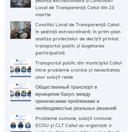
ședința extraordinară a Consiliului
Local de Transparență Cahul din 23
martie
Consiliul Local de Transparență Cahul
în ședință extraordinară: în prim-plan
analiza proiectelor de decizii privind
transportul public și bugetarea
participativă
Transportul public din municipiul Cahul
între probleme cronice și necesitatea
unor soluții reale
Общественный транспорт в
муниципии Кахул: между
хроническими проблемами и
необходимостью реальных решений
Probleme comune, soluții comune:
ECOU și CLT Cahul au organizat o