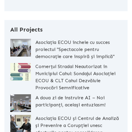
All Projects
Asociația ECOU încheie cu succes
proiectul "Spectacole pentru
democrație care inspiră și implică"
Comerțul Stradal Neautorizat în
Municipiul Cahul: Sondajul Asociației
ECOU & CLT Cahul Dezvăluie
Provocări Semnificative
A doua zi de instruire AI – Noi
participanți, același entuziasm!
Asociația ECOU și Centrul de Analiză
și Prevenire a Corupției unesc