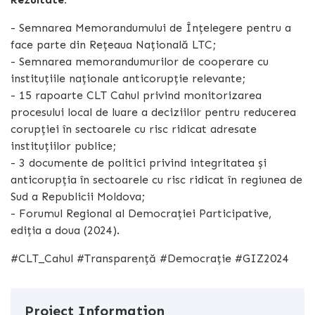
- Semnarea Memorandumului de Înțelegere pentru a
face parte din Rețeaua Națională LTC;
- Semnarea memorandumurilor de cooperare cu
instituțiile naționale anticorupție relevante;
- 15 rapoarte CLT Cahul privind monitorizarea
procesului local de luare a deciziilor pentru reducerea
corupției în sectoarele cu risc ridicat adresate
instituțiilor publice;
- 3 documente de politici privind integritatea și
anticorupția în sectoarele cu risc ridicat în regiunea de
Sud a Republicii Moldova;
- Forumul Regional al Democrației Participative,
ediția a doua (2024).
#CLT_Cahul #Transparență #Democrație #GIZ2024
Project Information