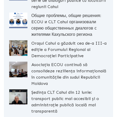
serie de dialoguri publice cu locuitorii
regiunii Cahul
Общие проблемы, общие решения:
ECOU и CLT Cahul организовали
серию общественных диалогов с
жителями Кахульского региона
Orașul Cahul a găzduit cea de-a III-a
ediție a Forumului Regional al
Democrației Participative
Asociația ECOU continuă să
consolideze reziliența informațională
în comunitățile din sudul Republicii
Moldova
Ședința CLT Cahul din 12 iunie:
transport public mai accesibil și o
administrație publică locală mai
transparentă