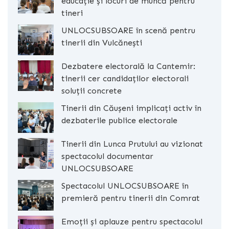
educație și locuri de muncă pentru
tineri
UNLOCSUBSOARE în scenă pentru
tinerii din Vulcănești
Dezbatere electorală la Cantemir:
tinerii cer candidaților electorali
soluții concrete
Tinerii din Căușeni implicați activ în
dezbaterile publice electorale
Tinerii din Lunca Prutului au vizionat
spectacolul documentar
UNLOCSUBSOARE
Spectacolul UNLOCSUBSOARE în
premieră pentru tinerii din Comrat
Emoții și aplauze pentru spectacolul