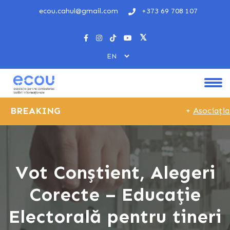
ecou.cahul@gmail.com
+373 69 708 107
BREAKING
+
Asociația 
Vot Conștient, Alegeri
Corecte – Educație
Electorală pentru tineri