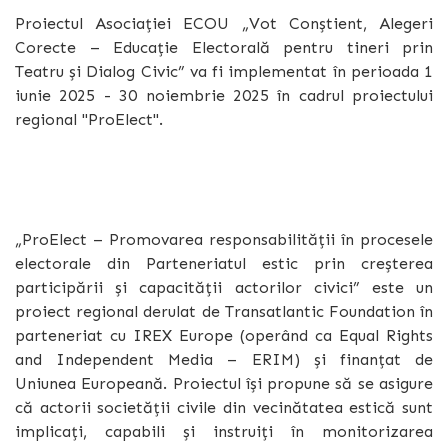
Proiectul Asociației ECOU „Vot Conștient, Alegeri
Corecte – Educație Electorală pentru tineri prin
Teatru și Dialog Civic” va fi implementat în perioada 1
iunie 2025 - 30 noiembrie 2025 în cadrul proiectului
regional "ProElect".
„ProElect – Promovarea responsabilității în procesele
electorale din Parteneriatul estic prin creșterea
participării și capacității actorilor civici” este un
proiect regional derulat de Transatlantic Foundation în
parteneriat cu IREX Europe (operând ca Equal Rights
and Independent Media – ERIM) și finanțat de
Uniunea Europeană. Proiectul își propune să se asigure
că actorii societății civile din vecinătatea estică sunt
implicați, capabili și instruiți în monitorizarea